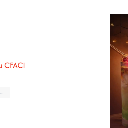
du CFACI
..